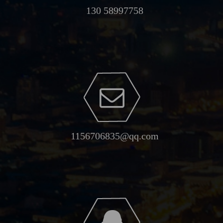
130 58997758
1156706835@qq.com