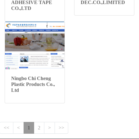
ADHESIVE TAPE
DEC.CO.,LIMITED
CO.,LTD
Ningbo Chi Cheng
Plastic Products Co.,
Ltd
<<
<
1
2
>
>>