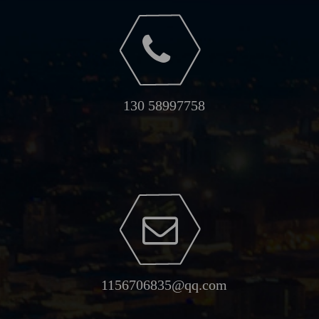
130 58997758
1156706835@qq.com